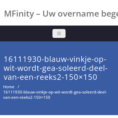
Ga
naar
MFinity – Uw overname bege
de
inhoud
16111930-blauw-vinkje-op-
wit-wordt-gea-soleerd-deel-
van-een-reeks2-150×150
Home
/
16111930-blauw-vinkje-op-wit-wordt-gea-soleerd-deel-
van-een-reeks2-150×150