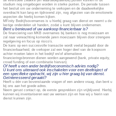
de eventuele zwakke (en waardebepalende) punten kunnen in dit
stadium nog omgebogen worden in sterke punten. De periode tussen
het besluit om uw onderneming te verkopen en de daadwerkelijke
overdracht kan lang en tijdrovend zijn, nog afgezien van de emotionele
aspecten die hierbij komen kijken.
MFinity Bedrijfsovernames is u hierbij graag van dienst en neemt u de
lastige onderdelen uit handen, zodat u kunt blijven ondernemen.
Bent u benieuwd of uw aankoop financierbaar is?
De financiering van MKB overnames bij banken is nog moeizaam en
zal naar verwachting komende jaren moeizaam blijven door strengere
regelgeving en focus op risico’s.
De kans op een succesvolle transactie wordt veelal bepaald door de
financierbaarheid, de verkoper zal een hoger deel van de koopsom
achter moeten laten in het bedrijf en/of alternatieve
financieringsbronnen dienen worden aangewend (bank, private equity,
crowd funding of een combinatie hiervan).
Of heeft u een ander bedrijfseconomisch advies nodig?
U kunt ons uiteraard ook inschakelen voor een deeltraject of
een specifieke opdracht, wij zijn u hier graag bij van dienst.
Geïnteresseerd geraakt?
Heeft u één van bovenstaande vragen of een andere vraag, dan bent u
bij ons aan het goede adres.
Neem gerust contact op, de eerste gesprekken zijn vrijblijvend. Hierbij
kunnen wij inventariseren wat uw wensen zijn en hoe wij u hierin van
dienst kunnen zijn.