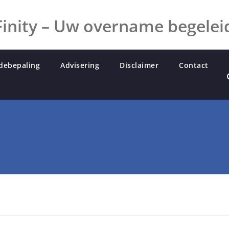
inity – Uw overname begelei
debepaling
Advisering
Disclaimer
Contact