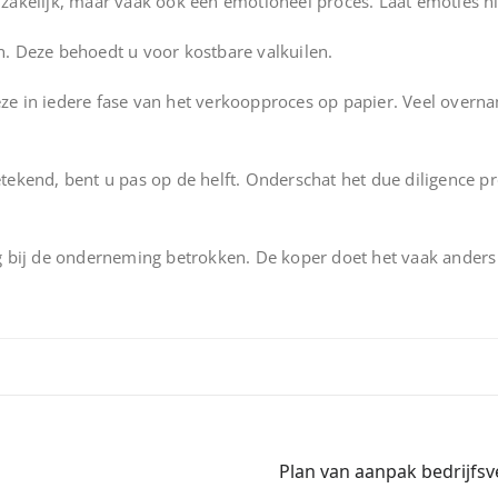
 zakelijk, maar vaak ook een emotioneel proces. Laat emoties n
n. Deze behoedt u voor kostbare valkuilen.
ze in iedere fase van het verkoopproces op papier. Veel overn
etekend, bent u pas op de helft. Onderschat het due diligence 
ng bij de onderneming betrokken. De koper doet het vaak anders 
Plan van aanpak bedrijfs