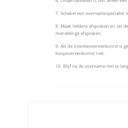
6. Onderhandelen is niet alleen een
7. Schakel een overnamespecialist i
8. Maak heldere afspraken en zet de
mondelinge afspraken.
9. Als de intentieovereenkomst is g
koopovereenkomst niet.
10. Blijf na de overname niet te la
Bericht
navigatie