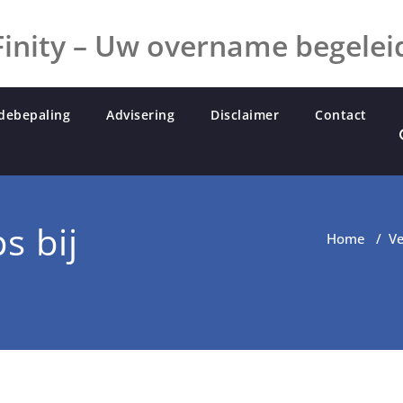
inity – Uw overname begelei
debepaling
Advisering
Disclaimer
Contact
s bij
Home
/
V