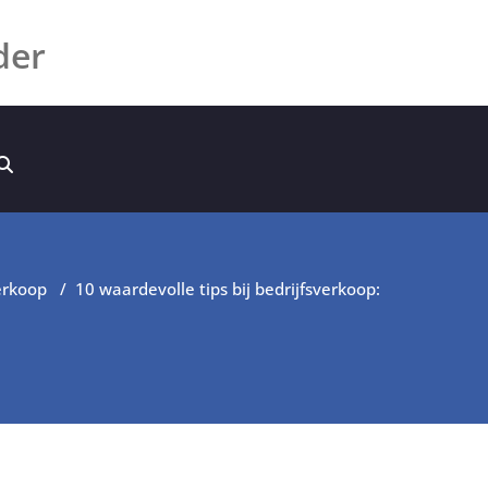
der
erkoop
/
10 waardevolle tips bij bedrijfsverkoop: