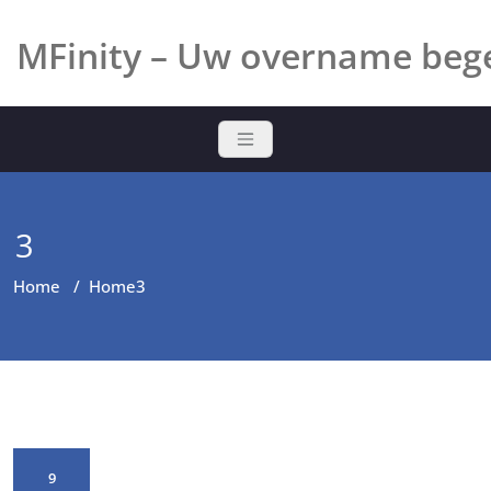
Ga
naar
MFinity – Uw overname bege
de
inhoud
3
Home
/
Home
3
9